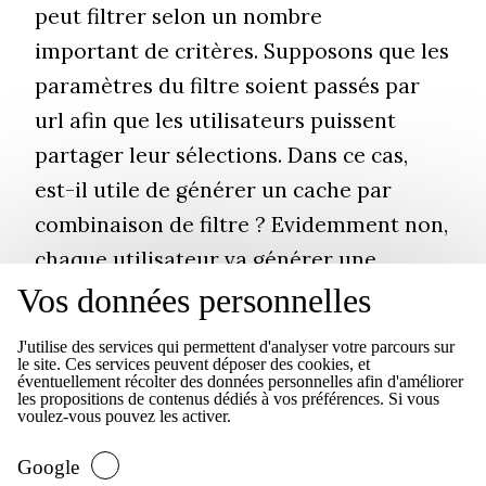
peut filtrer selon un nombre
important de critères. Supposons que les
paramètres du filtre soient passés par
url afin que les utilisateurs puissent
partager leur sélections. Dans ce cas,
est-il utile de générer un cache par
combinaison de filtre ? Evidemment non,
chaque utilisateur va générer une
Vos données personnelles
combinaison de critères de filtre qui lui
est propre alors imaginons que chaque
J'utilise des services qui permettent d'analyser votre parcours sur
combinaison génère un cache... On va
le site. Ces services peuvent déposer des cookies, et
éventuellement récolter des données personnelles afin d'améliorer
rapidement exploser notre base. Et tout
les propositions de contenus dédiés à vos préférences. Si vous
voulez-vous pouvez les activer.
ça pour une combinaison qui sera
affichée une fois... peut-être un peu plus
Google