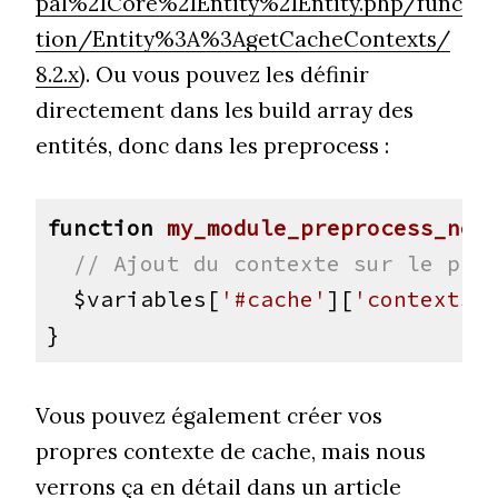
pal%21Core%21Entity%21Entity.php/func
tion/Entity%3A%3AgetCacheContexts/
8.2.x
). Ou vous pouvez les définir
directement dans les build array des
entités, donc dans les preprocess :
function
my_module_preprocess_nod
// Ajout du contexte sur le par
$variables
[
'#cache'
][
'contexts'
}
Vous pouvez également créer vos
propres contexte de cache, mais nous
verrons ça en détail dans un article