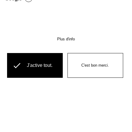
Mars 2020 - Aujourd'hui
Ingénieur d'étude et
développement
Plus d'info
conserto.pro
J'active tout.
C'est bon merci.
LMWR
Janvier 2017 - février
2020
Développeur web
FullStack