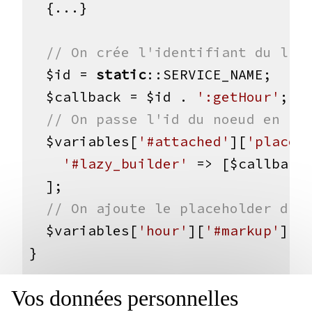
  {...}

// On crée l'identifiant du laz
$id
 = 
static
::SERVICE_NAME;

$callback
 = 
$id
 . 
':getHour'
;

// On passe l'id du noeud en pa
$variables
[
'#attached'
][
'placeh
'#lazy_builder'
 => [
$callback
]
  ];

// On ajoute le placeholder dan
$variables
[
'hour'
][
'#markup'
] =
}

Vos données personnelles