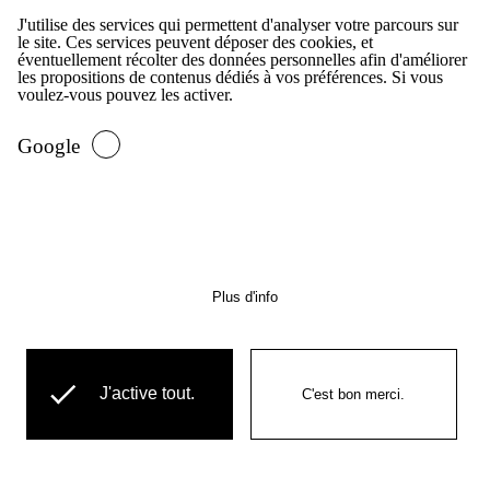
La première partie consiste bien à créer
J'utilise des services qui permettent d'analyser votre parcours sur
le site. Ces services peuvent déposer des cookies, et
un identifiant de placeholder et sa
éventuellement récolter des données personnelles afin d'améliorer
les propositions de contenus dédiés à vos préférences. Si vous
callback. La déclaration de la callback
voulez-vous pouvez les activer.
suit la pattern [service_id]:[callback].
Google
Une fois que cet identifiant est ajouté
aux placeholders, on ajoute l'identifiant
aux variables. Ainsi on rendra
Plus d'info
directement l'identifiant dans le
template twig. Ce rendu sera bien mis en
cache, cependant après la récupération
J'active tout.
C'est bon merci.
de l'élément dans le cache, l'identifiant
sera remplacé par le résultat de la
méthode associé à l'identifiant via le