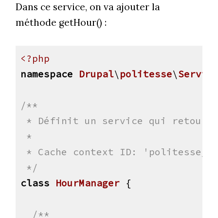
Dans ce service, on va ajouter la
méthode getHour() :
<?php
namespace
Drupal
\
politesse
\
Servic
/**

 * Définit un service qui retourne
 *

 * Cache context ID: 'politesse_ca
 */
class
HourManager
 {
/**
