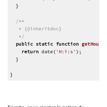
  }

/**

   * {@inheritdoc}

   */
public
static
function
getHour
(
return
 date(
'H:i:s'
);

  }

}