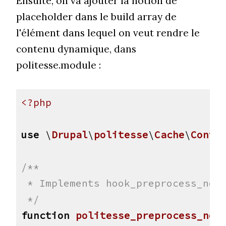
Ensuite, on va ajouter la notion de
placeholder dans le build array de
l'élément dans lequel on veut rendre le
contenu dynamique, dans
politesse.module :
<?php
use
 \
Drupal
\
politesse
\
Cache
\
Conte
/**

 * Implements hook_preprocess_node
 */
function
politesse_preprocess_nod