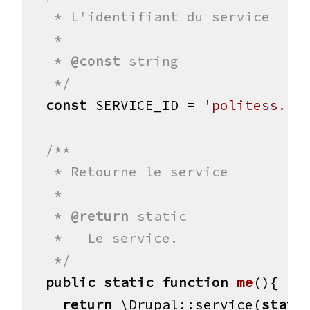
   * L'identifiant du service

   *

   *
 @const
 string

   */
const
 SERVICE_ID = 
'politess.ho
/**

   * Retourne le service

   * 

   *
 @return
 static

   *   Le service.

   */
public
static
function
me
()
{
return
 \Drupal::service(
stati